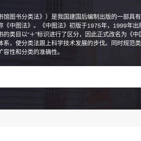
书馆图书分类法》）是我国建国后编制出版的一部具有
《中图法》。《中图法》初版于1975年，1999年
书的类目以“＋”标识进行了区分，因此正式改名为《
体系，使分类法跟上科学技术发展的步伐。同时规范类
扩容性和分类的准确性。