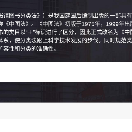
书馆图书分类法》）是我国建国后编制出版的一部具有
《中图法》。《中图法》初版于1975年，1999年
书的类目以“＋”标识进行了区分，因此正式改名为《
体系，使分类法跟上科学技术发展的步伐。同时规范类
扩容性和分类的准确性。