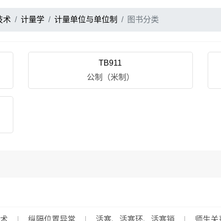
技术
计量学
计量单位与单位制
图书分类
TB911
公制（米制）
术
纵隔位置异常
活塞、活塞环、活塞销
师生关