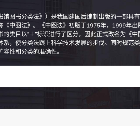
书馆图书分类法》）是我国建国后编制出版的一部具有
《中图法》。《中图法》初版于1975年，1999年
书的类目以“＋”标识进行了区分，因此正式改名为《
体系，使分类法跟上科学技术发展的步伐。同时规范类
扩容性和分类的准确性。