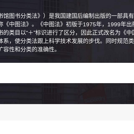
书馆图书分类法》）是我国建国后编制出版的一部具有
《中图法》。《中图法》初版于1975年，1999年
书的类目以“＋”标识进行了区分，因此正式改名为《
体系，使分类法跟上科学技术发展的步伐。同时规范类
扩容性和分类的准确性。