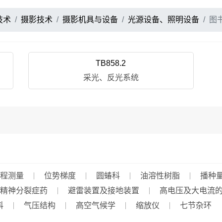
技术
摄影技术
摄影机具与设备
光源设备、照明设备
图
TB858.2
采光、反光系统
程测量
位势梯度
圆蝽科
油溶性树脂
播种
精神分裂症药
避雷装置及接地装置
高电压及大电流
科
气压结构
高空气候学
缩放仪
七节杂环