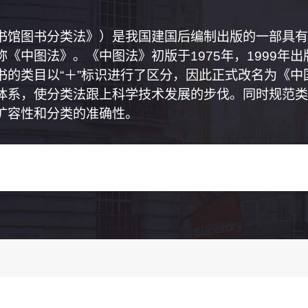
书馆图书分类法》）是我国建国后编制出版的一部具有
《中图法》。《中图法》初版于1975年，1999年
书的类目以“＋”标识进行了区分，因此正式改名为《
体系，使分类法跟上科学技术发展的步伐。同时规范类
扩容性和分类的准确性。