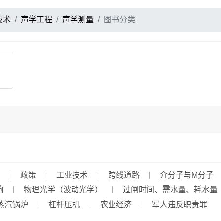
技术
声学工程
声学测量
图书分类
政策
工业技术
跨线道路
介分子与μ分子
响
物理光学（波动光学）
过闸时间、需水量、耗水量
蒸汽锅炉
杠杆压机
农业经济
军人违反职责罪