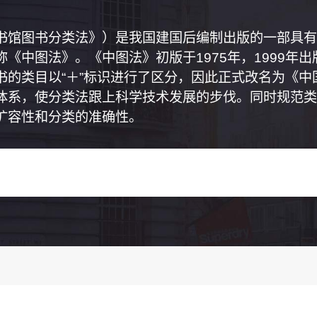
书馆图书分类法》）是我国建国后编制出版的一部具有
《中图法》。《中图法》初版于1975年，1999年
书的类目以“＋”标识进行了区分，因此正式改名为《
体系，使分类法跟上科学技术发展的步伐。同时规范类
扩容性和分类的准确性。