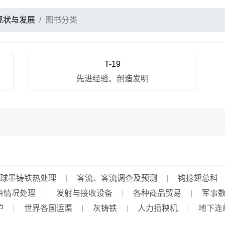
现状与发展
图书分类
T-19
先进经验、创造发明
球墨铸铁热处理
客流、客流调查及预测
钩捻翅总科
杂情况处理
发射与接收设备
各种商品贸易
军事
炉
世界各国运渠
灰铸铁
人力插秧机
地下连