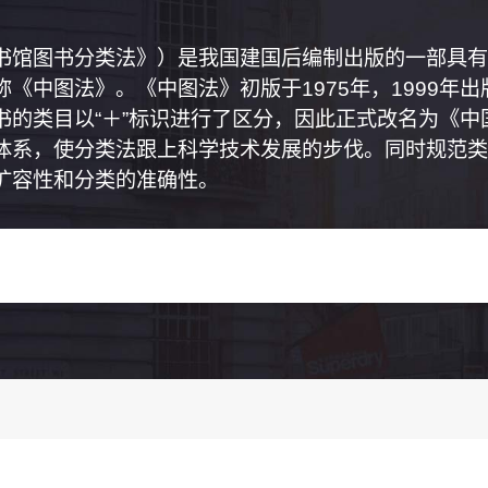
书馆图书分类法》）是我国建国后编制出版的一部具有
《中图法》。《中图法》初版于1975年，1999年
书的类目以“＋”标识进行了区分，因此正式改名为《
体系，使分类法跟上科学技术发展的步伐。同时规范类
扩容性和分类的准确性。