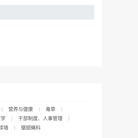
营养与健康
毒草
数学
干部制度、人事管理
续墙
锯翅蝇科