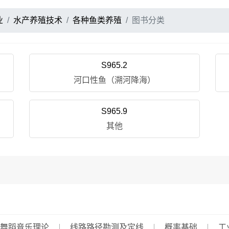
业
水产养殖技术
各种鱼类养殖
图书分类
S965.2
河口性鱼（溯河降海）
S965.9
其他
舞蹈音乐理论
线路路径勘测及定线
概率基础
工