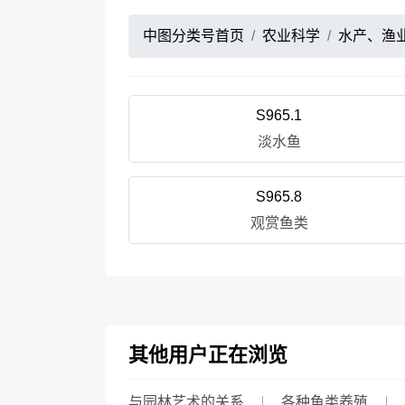
中图分类号首页
农业科学
水产、渔
S965.1
淡水鱼
S965.8
观赏鱼类
其他用户正在浏览
与园林艺术的关系
各种鱼类养殖