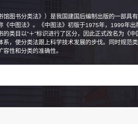
书馆图书分类法》）是我国建国后编制出版的一部具有
《中图法》。《中图法》初版于1975年，1999年
书的类目以“＋”标识进行了区分，因此正式改名为《
体系，使分类法跟上科学技术发展的步伐。同时规范类
扩容性和分类的准确性。