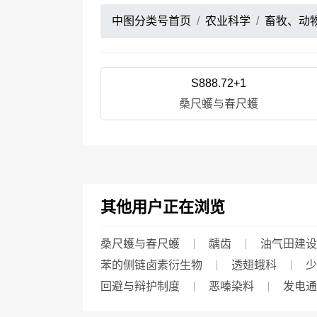
中图分类号首页
农业科学
畜牧、动
S888.72+1
桑尺蠖与春尺蠖
其他用户正在浏览
桑尺蠖与春尺蠖
龋齿
油气田建设
苯的侧链卤素衍生物
透翅蛾科
少
回避与辩护制度
恶嗪染料
发电通