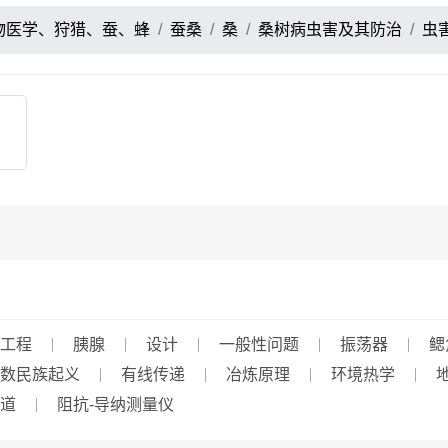
物医学、狩猎、蚕、蜂
蚕桑
桑
桑树病虫害及其防治
虫
工程
胰腺
设计
一般性问题
振荡器
鳃
数民族起义
有线传递
冶炼原理
环境热学
道
阻抗-导纳测量仪