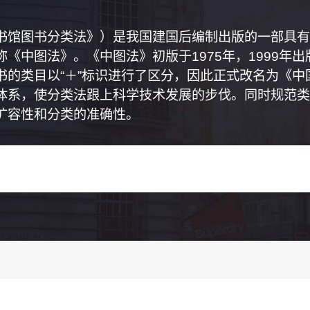
书馆图书分类法》）是我国建国后编制出版的一部具有
《中图法》。《中图法》初版于1975年，1999年
书的类目以“＋”标识进行了区分，因此正式改名为《
体系，使分类法跟上科学技术发展的步伐。同时规范类
扩容性和分类的准确性。