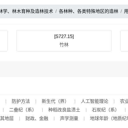
林学、林木育种及造林技术
各林种、各类特殊地区的造林
[S727.15]
竹林
防护方法
新生代（界）
人工智能理论
农
二叠纪（系）
种稻改良盐渍土
石炭纪（系）
其地层
财政、金融
声学测量
地球年龄（地质纪