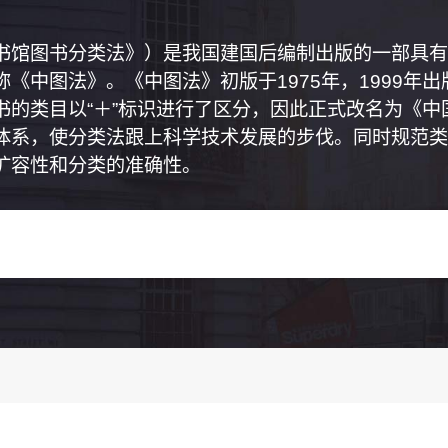
书馆图书分类法》）是我国建国后编制出版的一部具有
《中图法》。《中图法》初版于1975年，1999年
书的类目以“＋”标识进行了区分，因此正式改名为《
体系，使分类法跟上科学技术发展的步伐。同时规范类
扩容性和分类的准确性。