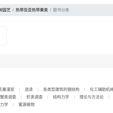
树园艺
热带及亚热带果类
图书分类
无塞灌浆
选读
各类型建筑的钢结构
化工辅助机
蟹类调查
虾类调查
结构力学
理论与方法论
力学
蜜源植物