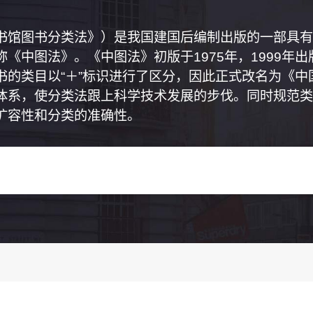
书馆图书分类法》）是我国建国后编制出版的一部具有
《中图法》。《中图法》初版于1975年，1999年
书的类目以“＋”标识进行了区分，因此正式改名为《
体系，使分类法跟上科学技术发展的步伐。同时规范类
扩容性和分类的准确性。