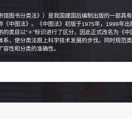
书馆图书分类法》）是我国建国后编制出版的一部具有
《中图法》。《中图法》初版于1975年，1999年
书的类目以“＋”标识进行了区分，因此正式改名为《
体系，使分类法跟上科学技术发展的步伐。同时规范类
扩容性和分类的准确性。