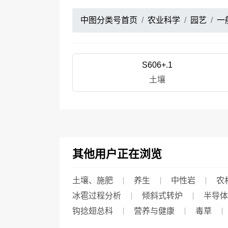
中图分类号首页
农业科学
园艺
一
S606+.1
土壤
其他用户正在浏览
土壤、施肥
养生
中性岩
农
冰雹过程分析
倾斜式转炉
半导体
钩捻翅总科
营养与健康
毒草