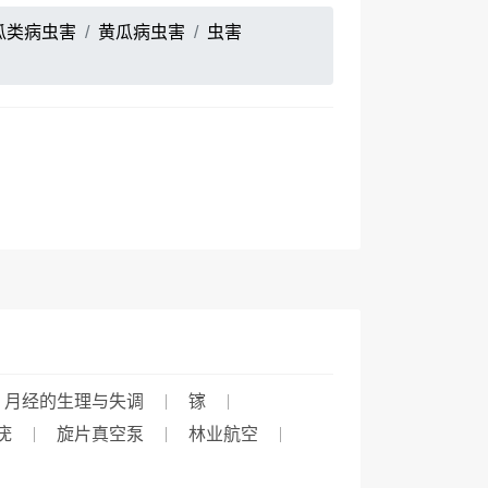
瓜类病虫害
黄瓜病虫害
虫害
月经的生理与失调
镓
疣
旋片真空泵
林业航空