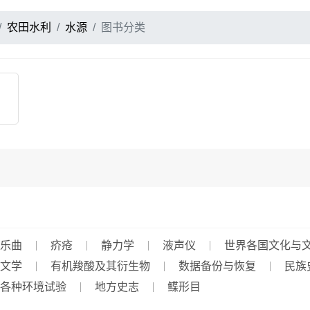
农田水利
水源
图书分类
乐曲
疥疮
静力学
液声仪
世界各国文化与
文学
有机羧酸及其衍生物
数据备份与恢复
民族
各种环境试验
地方史志
鲽形目