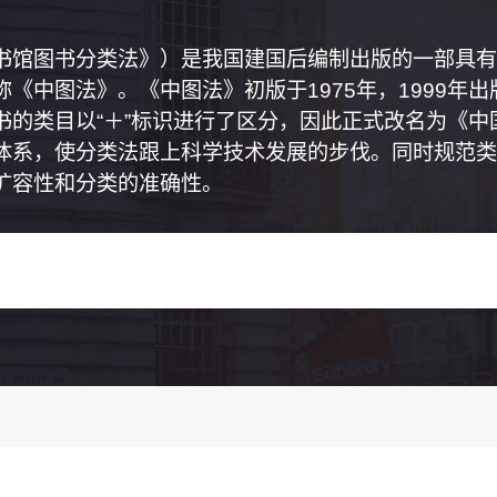
书馆图书分类法》）是我国建国后编制出版的一部具有
《中图法》。《中图法》初版于1975年，1999年
书的类目以“＋”标识进行了区分，因此正式改名为《
体系，使分类法跟上科学技术发展的步伐。同时规范类
扩容性和分类的准确性。