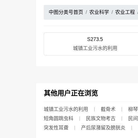
中图分类号首页
农业科学
农业工程
S273.5
城镇工业污水的利用
其他用户正在浏览
城镇工业污水的利用
截骨术
柳琴
短角圆跳虫科
民族文物考古
民间
突发性耳聋
产后尿潴留及膀胱炎