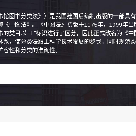
书馆图书分类法》）是我国建国后编制出版的一部具有
《中图法》。《中图法》初版于1975年，1999年
书的类目以“＋”标识进行了区分，因此正式改名为《
体系，使分类法跟上科学技术发展的步伐。同时规范类
扩容性和分类的准确性。