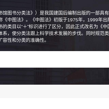
书馆图书分类法》）是我国建国后编制出版的一部具有
《中图法》。《中图法》初版于1975年，1999年
书的类目以“＋”标识进行了区分，因此正式改名为《
体系，使分类法跟上科学技术发展的步伐。同时规范类
扩容性和分类的准确性。