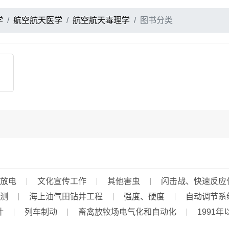
学
航空航天医学
航空航天毒理学
图书分类
放电
文化宣传工作
其他害虫
闪击战、快速反应
测
海上油气田钻井工程
强度、硬度
自动调节系
计
列车制动
畜禽放牧场电气化和自动化
1991