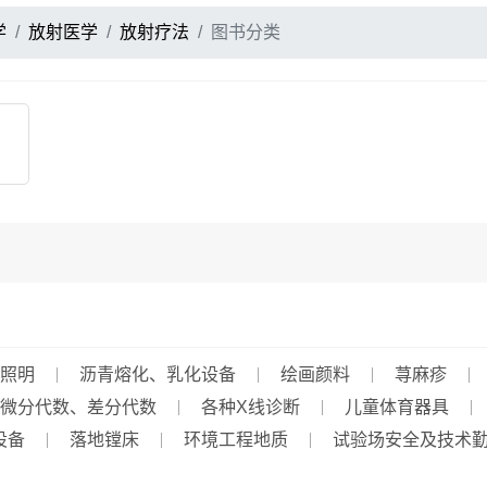
学
放射医学
放射疗法
图书分类
照明
沥青熔化、乳化设备
绘画颜料
荨麻疹
微分代数、差分代数
各种X线诊断
儿童体育器具
设备
落地镗床
环境工程地质
试验场安全及技术