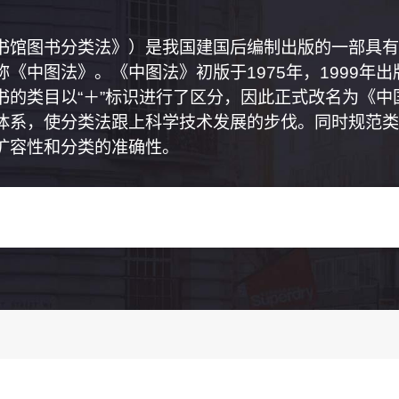
书馆图书分类法》）是我国建国后编制出版的一部具有
《中图法》。《中图法》初版于1975年，1999年
书的类目以“＋”标识进行了区分，因此正式改名为《
体系，使分类法跟上科学技术发展的步伐。同时规范类
扩容性和分类的准确性。