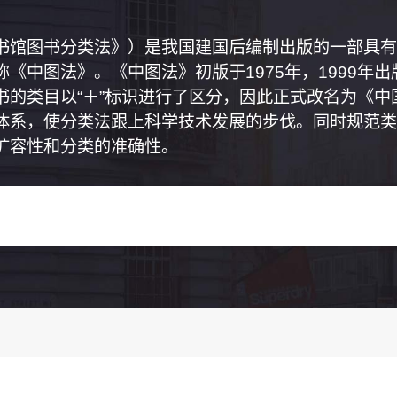
书馆图书分类法》）是我国建国后编制出版的一部具有
《中图法》。《中图法》初版于1975年，1999年
书的类目以“＋”标识进行了区分，因此正式改名为《
体系，使分类法跟上科学技术发展的步伐。同时规范类
扩容性和分类的准确性。