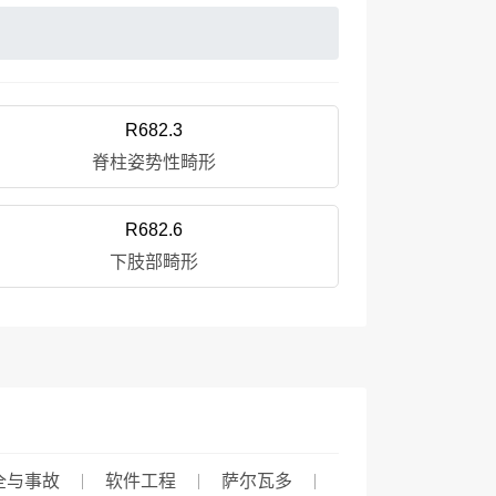
R682.3
脊柱姿势性畸形
R682.6
下肢部畸形
全与事故
软件工程
萨尔瓦多