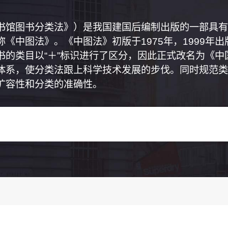
书馆图书分类法》）是我国建国后编制出版的一部具有
《中图法》。《中图法》初版于1975年，1999年
书的类目以“＋”标识进行了区分，因此正式改名为《
体系，使分类法跟上科学技术发展的步伐。同时规范类
扩容性和分类的准确性。