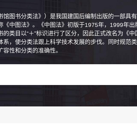
书馆图书分类法》）是我国建国后编制出版的一部具有
《中图法》。《中图法》初版于1975年，1999年
书的类目以“＋”标识进行了区分，因此正式改名为《
体系，使分类法跟上科学技术发展的步伐。同时规范类
扩容性和分类的准确性。