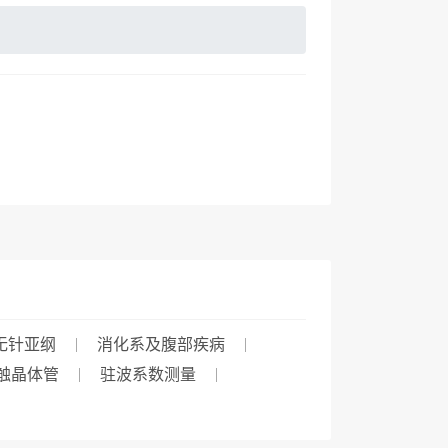
无针亚纲
消化系及腹部疾病
触晶体管
驻波系数测量