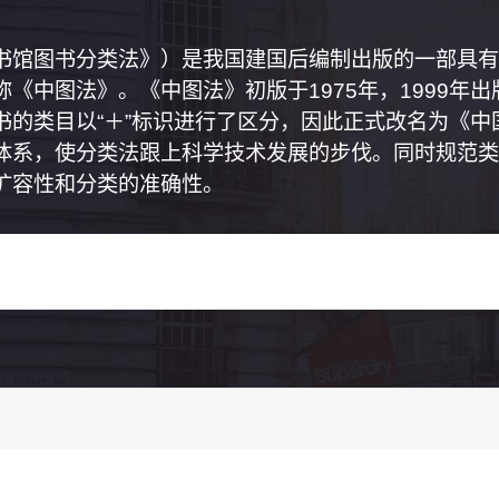
书馆图书分类法》）是我国建国后编制出版的一部具有
《中图法》。《中图法》初版于1975年，1999年
书的类目以“＋”标识进行了区分，因此正式改名为《
体系，使分类法跟上科学技术发展的步伐。同时规范类
扩容性和分类的准确性。