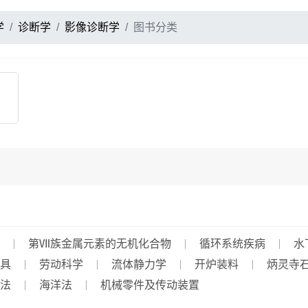
学
诊断学
影像诊断学
图书分类
第Ⅶ族金属元素的无机化合物
循环系统疾病
水
具
劳动科学
流体静力学
开炉装料
炳灵寺
法
海洋法
机械零件及传动装置