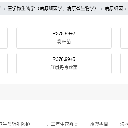
学
医学微生物学（病原细菌学、病原微生物学）
病原细菌
R378.99+2
乳杆菌
R378.99+5
红斑丹毒丝菌
卫生与辐射防护
一、二年生花卉类
露兜树目
海