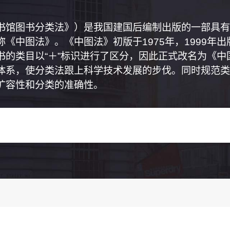
书馆图书分类法》）是我国建国后编制出版的一部具有
《中图法》。《中图法》初版于1975年，1999年
书的类目以“＋”标识进行了区分，因此正式改名为《
体系，使分类法跟上科学技术发展的步伐。同时规范类
扩容性和分类的准确性。