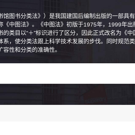
书馆图书分类法》）是我国建国后编制出版的一部具有
《中图法》。《中图法》初版于1975年，1999年
书的类目以“＋”标识进行了区分，因此正式改名为《
体系，使分类法跟上科学技术发展的步伐。同时规范类
扩容性和分类的准确性。