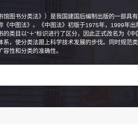
书馆图书分类法》）是我国建国后编制出版的一部具有
《中图法》。《中图法》初版于1975年，1999年
书的类目以“＋”标识进行了区分，因此正式改名为《
体系，使分类法跟上科学技术发展的步伐。同时规范类
扩容性和分类的准确性。