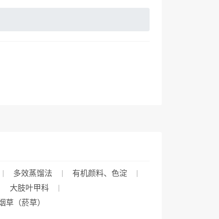
多效蒸馏法
有机颜料、色淀
大肢叶甲科
烟草（菸草）