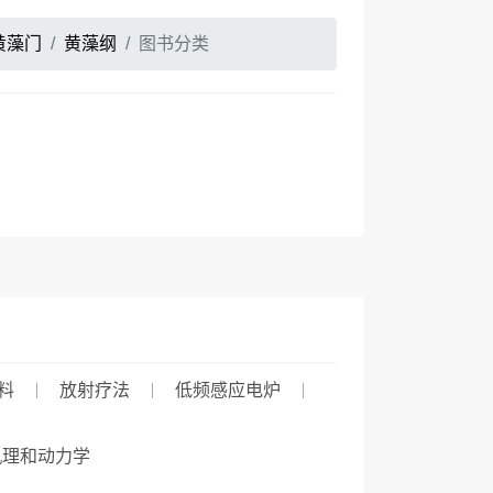
黄藻门
黄藻纲
图书分类
料
放射疗法
低频感应电炉
机理和动力学