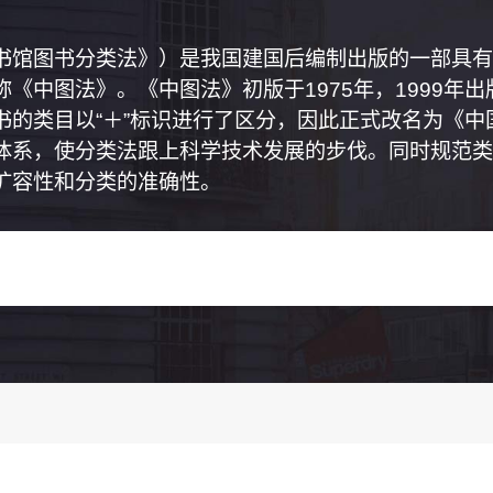
书馆图书分类法》）是我国建国后编制出版的一部具有
《中图法》。《中图法》初版于1975年，1999年
书的类目以“＋”标识进行了区分，因此正式改名为《
体系，使分类法跟上科学技术发展的步伐。同时规范类
扩容性和分类的准确性。