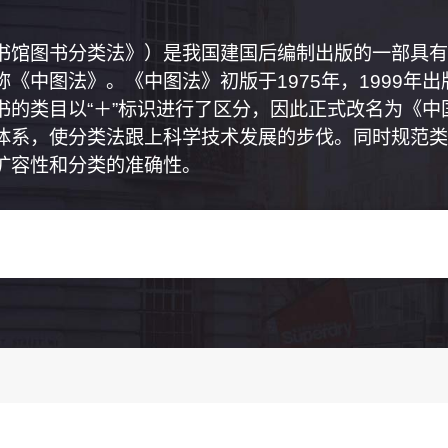
书馆图书分类法》）是我国建国后编制出版的一部具有
《中图法》。《中图法》初版于1975年，1999年
书的类目以“＋”标识进行了区分，因此正式改名为《
体系，使分类法跟上科学技术发展的步伐。同时规范类
扩容性和分类的准确性。