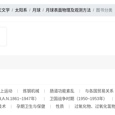
天文学
太阳系
月球
月球表面物理及观测方法
图书分类
上运动
炼钢机械
肠道功能紊乱
与各国贸易关系
,A.N.1861~1947年）
卫国战争时期（1950~1953年）
技术
孕期卫生与保健
性质
过氧化物、过氧化氢