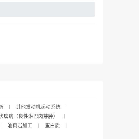
能
其他发动机起动系统
状瘤病（良性淋巴肉芽肿）
油页岩加工
蛋白质