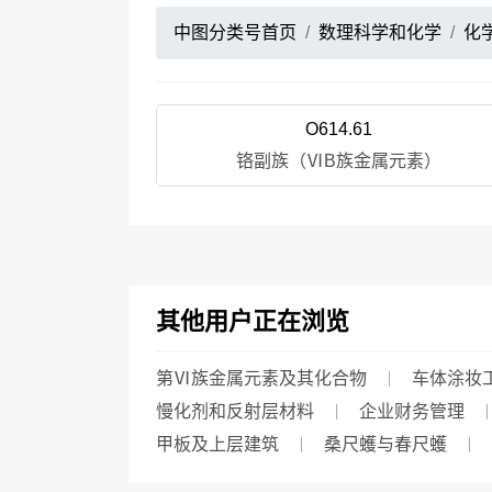
中图分类号首页
数理科学和化学
化
O614.61
铬副族（ⅥB族金属元素）
其他用户正在浏览
第Ⅵ族金属元素及其化合物
车体涂妆
慢化剂和反射层材料
企业财务管理
甲板及上层建筑
桑尺蠖与春尺蠖