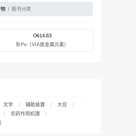
合物
图书分类
O614.63
钋Po（ⅥA族金属元素）
文学
辅助装置
大豆
农药作用机理
题