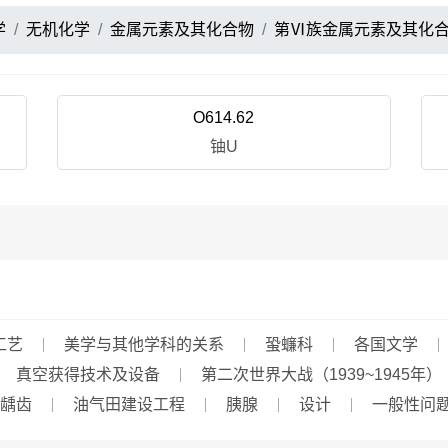
学
无机化学
金属元素及其化合物
第Ⅵ族金属元素及其化
O614.62
铀U
工艺
美学与其他学科的关系
蛩蠊科
各国文学
真空获得技术及设备
第二次世界大战（1939~1945年）
龋齿
油气田建设工程
胰腺
设计
一般性问