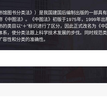
书馆图书分类法》）是我国建国后编制出版的一部具有
《中图法》。《中图法》初版于1975年，1999年
书的类目以“＋”标识进行了区分，因此正式改名为《
体系，使分类法跟上科学技术发展的步伐。同时规范类
扩容性和分类的准确性。