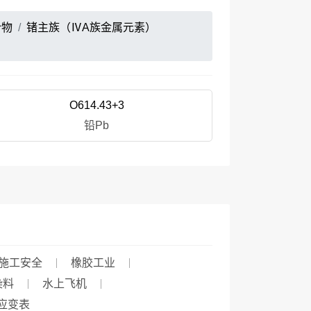
合物
锗主族（ⅣA族金属元素）
O614.43+3
铅Pb
施工安全
橡胶工业
染料
水上飞机
应变表