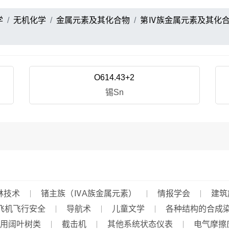
学
无机化学
金属元素及其化合物
第Ⅳ族金属元素及其化
O614.43+2
锡Sn
林技术
锗主族（ⅣA族金属元素）
情报学会
建筑
飞机飞行安全
导航术
儿童文学
各种结构的合成
用阔叶树类
截击机
其他系统状态仪表
电气摩擦