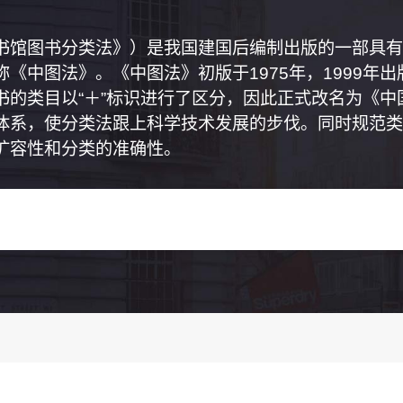
书馆图书分类法》）是我国建国后编制出版的一部具有
《中图法》。《中图法》初版于1975年，1999年
书的类目以“＋”标识进行了区分，因此正式改名为《
体系，使分类法跟上科学技术发展的步伐。同时规范类
扩容性和分类的准确性。