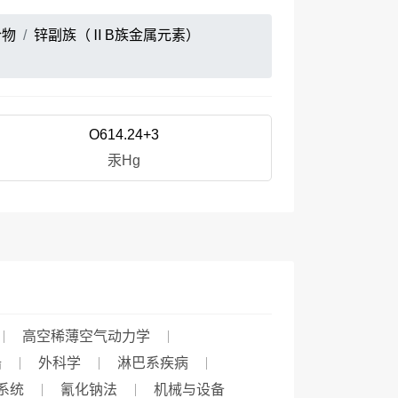
合物
锌副族（ⅡB族金属元素）
O614.24+3
汞Hg
高空稀薄空气动力学
船
外科学
淋巴系疾病
系统
氰化钠法
机械与设备