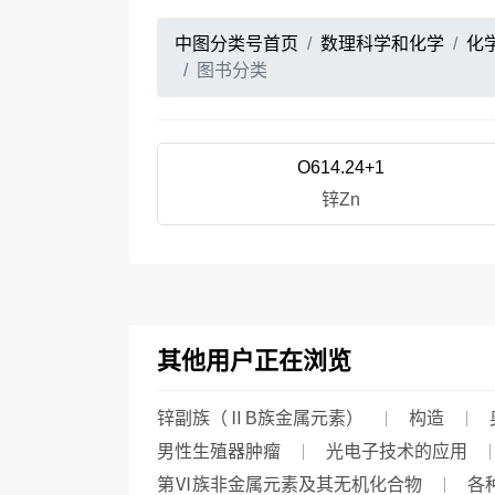
中图分类号首页
数理科学和化学
化
图书分类
O614.24+1
锌Zn
其他用户正在浏览
锌副族（ⅡB族金属元素）
构造
男性生殖器肿瘤
光电子技术的应用
第Ⅵ族非金属元素及其无机化合物
各