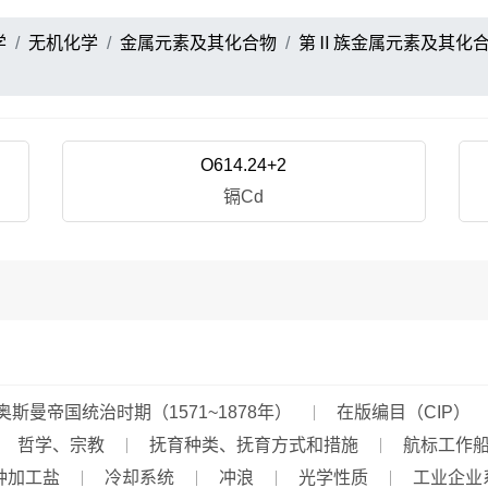
学
无机化学
金属元素及其化合物
第Ⅱ族金属元素及其化
O614.24+2
镉Cd
奥斯曼帝国统治时期（1571~1878年）
在版编目（CIP）
哲学、宗教
抚育种类、抚育方式和措施
航标工作
种加工盐
冷却系统
冲浪
光学性质
工业企业